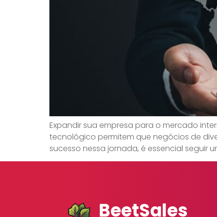
Expandir sua empresa para o mercado inte
tecnológico permitem que negócios de dive
sucesso nessa jornada, é essencial seguir 
BeetSales