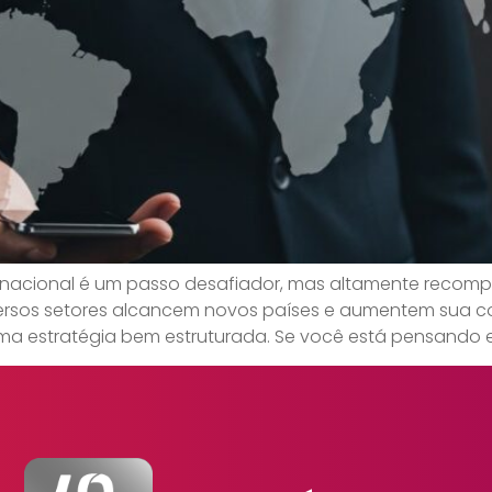
rnacional é um passo desafiador, mas altamente recomp
rsos setores alcancem novos países e aumentem sua com
uma estratégia bem estruturada. Se você está pensando 