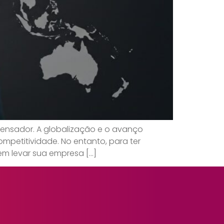
ensador. A globalização e o avanço
petitividade. No entanto, para ter
em levar sua empresa […]