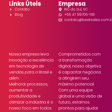
Links Úteis
Empresa
Contato
Rio do Sul, SC
Blog
+55 47 99705-1116
contato@beetsales.com.b
Nossa empresa leva
Comprometidos com
inovação e excelência
a transformação
em tecnologia de
digital, nosso objetivo
vendas para o Brasil e
é capacitar negócios
além.
a atingirem seu
Melhorar processos,
máximo potencial.
aumentar a
Com uma equipe
produtividade e
global e uma visão de
otimizar a indústria é o
futuro, estamos
nosso foco em todos
prontos para ajudar